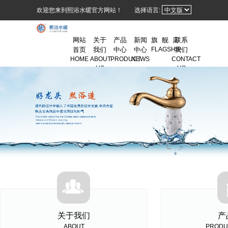
欢迎您来到熙浴水暖官方网站！
选择语言:
网站
关于
产品
新闻
旗 舰 店
联系
首页
我们
中心
中心
FLAGSHIP
我们
HOME
ABOUT
PRODUCT
NEWS
CONTACT
US
US
关于我们
产
ABOUT
PRODU