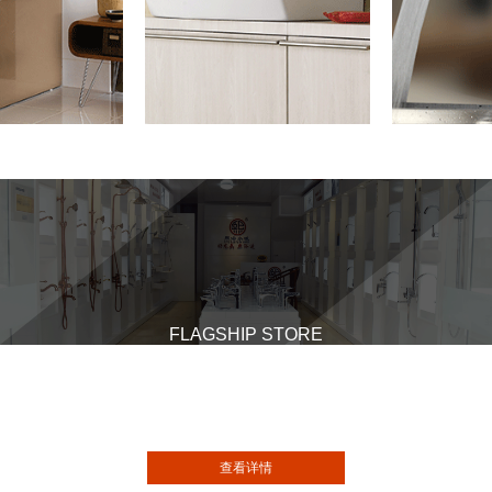
FLAGSHIP STORE
旗舰店
现代的设计中融入了中国古典的设计元素,中西合璧
唯美古典风韵中透出洒脱与帅气
查看详情