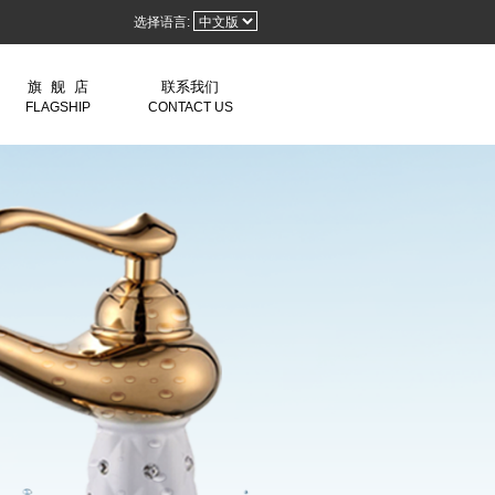
选择语言:
旗 舰 店
联系我们
FLAGSHIP
CONTACT US