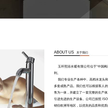
ABOUT US
关于我们
玉环熙浴水暖有限公司位于“中国阀
利。
我们专业生产各种中、高档水龙头
多套成熟产品。我们也可以根据客人的
售为一体，并建立了一套完整的生产体
引进先进的生产设备。公司已按照 IS
销往欧洲等地区，以优良的品质和优质