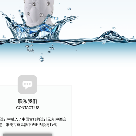
联系我们
CONTACT US
设计中融入了中国古典的设计元素,中西合
璧，唯美古典风韵中透出洒脱与帅气