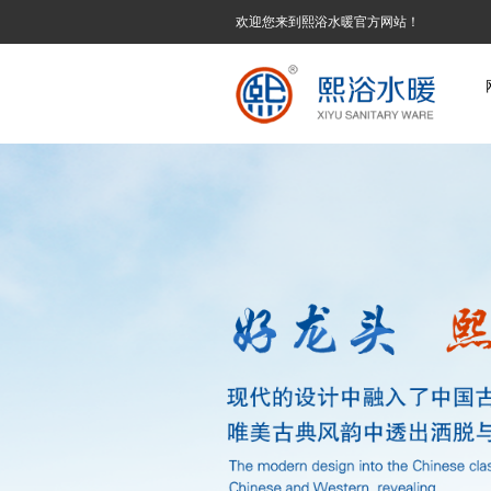
欢迎您来到熙浴水暖官方网站！