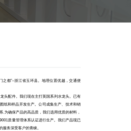
门之都”--浙江省玉环县。地理位置优越，交通便
和龙头配件。我们现在主打英国系列水龙头。已有
图纸和样品开发生产。公司成集生产、技术和销
系.为确保产品的高品质，我们选用优质的材料，
O9001质量管理体系认证进行生产。我们产品现已
的服务深受客户的青睐。