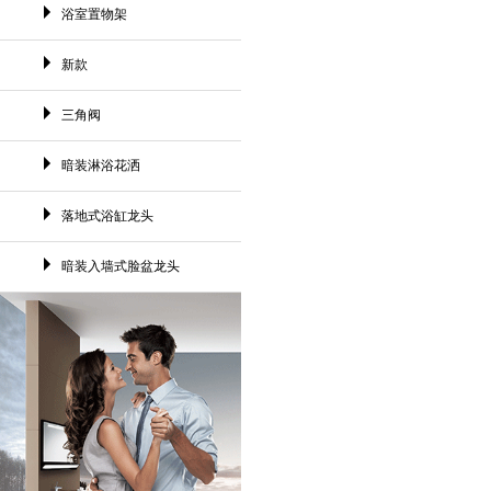
浴室置物架
新款
三角阀
暗装淋浴花洒
落地式浴缸龙头
暗装入墙式脸盆龙头