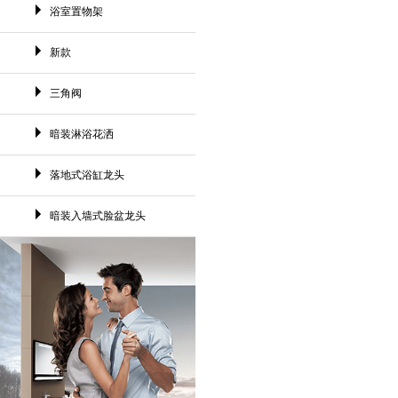
浴室置物架
新款
三角阀
暗装淋浴花洒
落地式浴缸龙头
暗装入墙式脸盆龙头